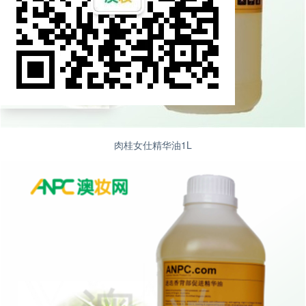
肉桂女仕精华油1L