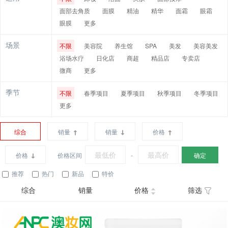
面部去角质
面膜
精油
精华
面霜
眼霜
眼膜
更多
场景
不限
美容院
养生馆
SPA
美发
美容美发
浴场水疗
日化店
商超
精品店
专卖店
微商
更多
季节
不限
春季项目
夏季项目
秋季项目
冬季项目
更多
综合
销量
销量
价格
价格
价格区间
-
确定
推荐
热门
新品
特价
综合
销量
价格
筛选