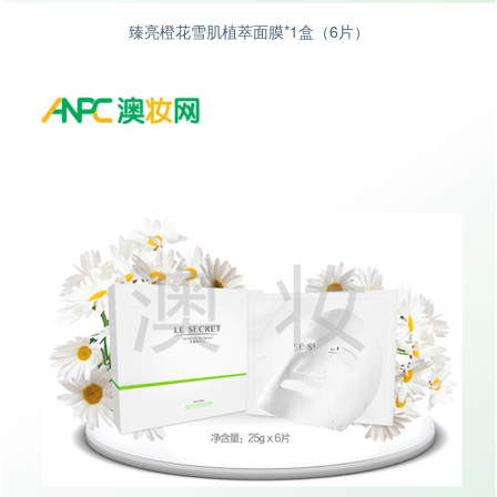
臻亮橙花雪肌植萃面膜*1盒（6片）