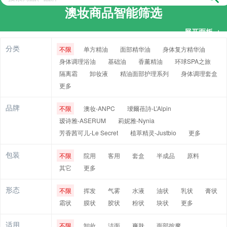
澳妆商品智能筛选
展开面板
＋
收起面板
－
分类
不限
单方精油
面部精华油
身体复方精华油
身体调理浴油
基础油
香薰精油
环球SPA之旅
隔离霜
卸妆液
精油面部护理系列
身体调理套盒
更多
品牌
不限
澳妆-ANPC
璦爾蓓詩-L’Alpin
瑷诗雅-ASERUM
莉妮雅-Nynia
芳香茜可儿-Le Secret
植萃精灵-Justbio
更多
包装
不限
院用
客用
套盒
半成品
原料
其它
更多
形态
不限
挥发
气雾
水液
油状
乳状
膏状
霜状
膜状
胶状
粉状
块状
更多
适用
不限
卸妆
洁面
爽肤
面部按摩