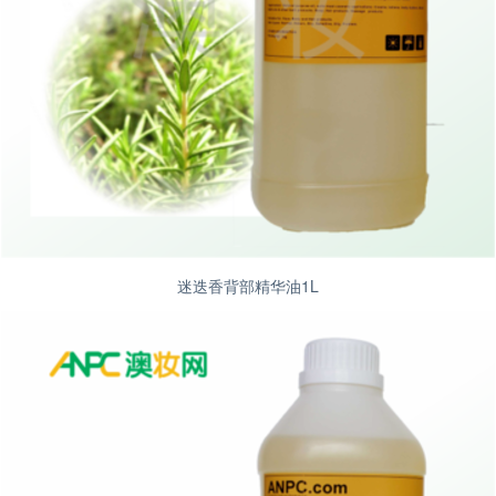
迷迭香背部精华油1L