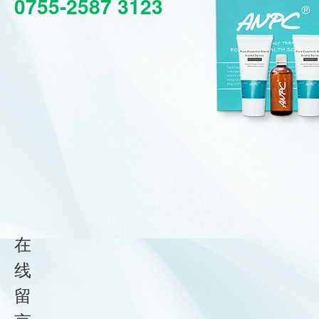
0755-2587 3123
在
线
留