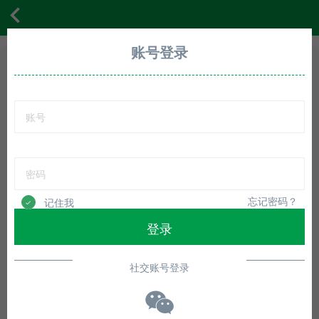
首页
体验
展会
资讯
贴牌
动态
登录
账号登录
首页
体验
展会
资讯
贴牌
动态
账户登录
会员登录
联系我们
帮助
忘记密码？
记住我
忘记密码？
记住我
登录
登录
还没有账号？立即注册
还没有账号？立即注册
社交账号登录
第三方账号登录