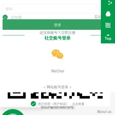
最新资讯
忘记密码？
记住我
登录
还没有账号？立即注册
社交账号登录
Top
< 返回顶部 >
<
关于我们
>
WeChat
<
人才招聘
>
<
网站地图
>
<
联系我们
>
< 网站账号登录 >
深圳市蕙智贸易有限公司
深圳市澳妆生物科技研究所有限公司
您已同意《用户协议》，点击查看
粤ICP备09199018号
About us