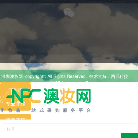
澳妆首页
商品分类
申请体验
深圳澳妆网
copyright© All Rights Reserved.
技术支持：西瓜科技
展览
活动
粤ICP备09199018号
资料库
专业
课程
化妆品一站式采购服务平台
我要开店
会员专区