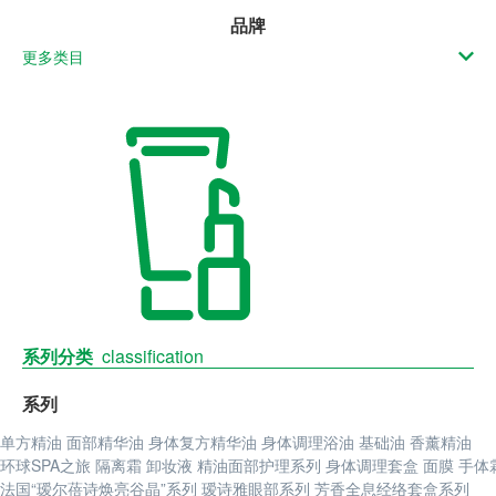
品牌
更多类目
系列分类
classification
系列
单方精油
面部精华油
身体复方精华油
身体调理浴油
基础油
香薰精油
环球SPA之旅
隔离霜
卸妆液
精油面部护理系列
身体调理套盒
面膜
手体
法国“瑷尔蓓诗焕亮谷晶”系列
瑷诗雅眼部系列
芳香全息经络套盒系列