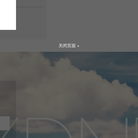
关闭页面 ×