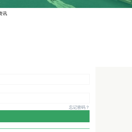
号
资讯
忘记密码？