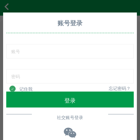
首页
体验
展会
资讯
VIP
动态
登录
账号登录
首页
体验
展会
资讯
VIP
动态
账户登录
联系我们
会员登录
在线商城
忘记密码？
记住我
忘记密码？
记住我
登录
登录
还没有账号？立即注册
还没有账号？立即注册
社交账号登录
第三方账号登录