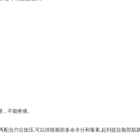
。
适感，不能疼痛。
际,再配合穴位按压,可以排除脸部多余水分和毒素,起到提拉脸部肌