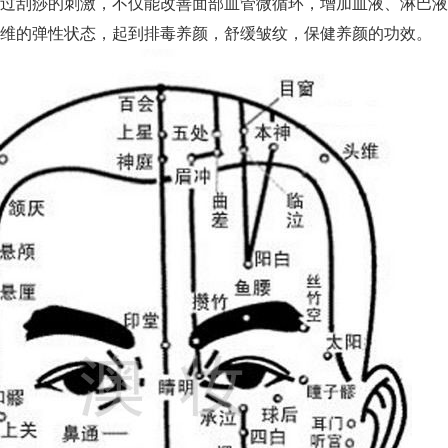
过刮痧的刺激，不仅能改善面部血管微循环，增加血液、淋巴液
纤维的弹性状态，起到排毒养颜，舒缓皱纹，保健养颜的功效。