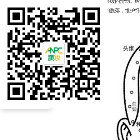
面部刮痧常采用牛角刮痧板，循着面部经络走向轻缓的滑动。经
养和氧气，加速细胞的新陈代谢，促进衰老细胞的脱落，维护