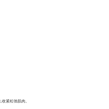
肤,收紧松弛肌肉。