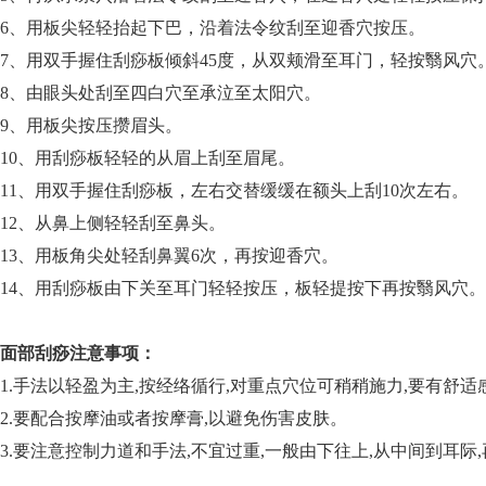
6、用板尖轻轻抬起下巴，沿着法令纹刮至迎香穴按压。
7、用双手握住刮痧板倾斜45度，从双颊滑至耳门，轻按翳风穴
8、由眼头处刮至四白穴至承泣至太阳穴。
9、用板尖按压攒眉头。
10、用刮痧板轻轻的从眉上刮至眉尾。
11、用双手握住刮痧板，左右交替缓缓在额头上刮10次左右。
12、从鼻上侧轻轻刮至鼻头。
13、用板角尖处轻刮鼻翼6次，再按迎香穴。
14、用刮痧板由下关至耳门轻轻按压，板轻提按下再按翳风穴。
面部刮痧注意事项：
1.手法以轻盈为主,按经络循行,对重点穴位可稍稍施力,要有舒
2.要配合按摩油或者按摩膏,以避免伤害皮肤。
3.要注意控制力道和手法,不宜过重,一般由下往上,从中间到耳