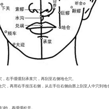
仓穴，右手缓缓刮承浆穴，再刮至右侧地仓穴。
仓穴，再用右手按压右侧，从左手往右侧由唇上刮至人中穴到地
持3秒，再缓缓松开。