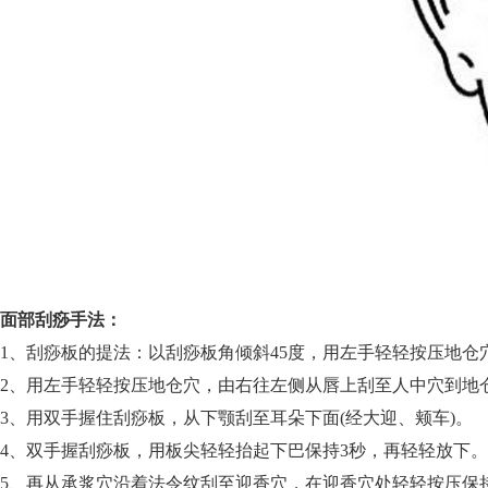
面部刮痧手法：
1、刮痧板的提法：以刮痧板角倾斜45度，用左手轻轻按压地
2、用左手轻轻按压地仓穴，由右往左侧从唇上刮至人中穴到地
3、用双手握住刮痧板，从下颚刮至耳朵下面(经大迎、颊车)。
4、双手握刮痧板，用板尖轻轻抬起下巴保持3秒，再轻轻放下。
5、再从承浆穴沿着法令纹刮至迎香穴，在迎香穴处轻轻按压保